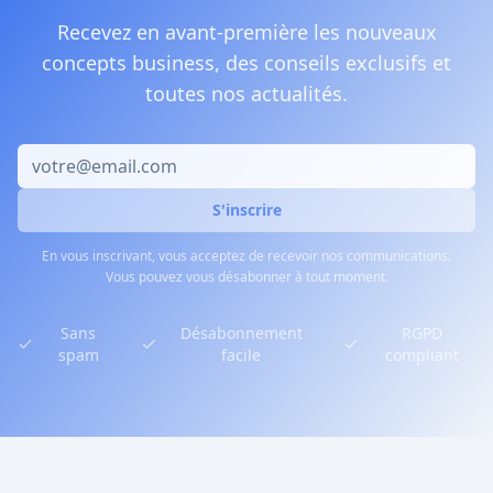
Recevez en avant-première les nouveaux
concepts business, des conseils exclusifs et
toutes nos actualités.
S'inscrire
En vous inscrivant, vous acceptez de recevoir nos communications.
Vous pouvez vous désabonner à tout moment.
Sans
Désabonnement
RGPD
spam
facile
compliant